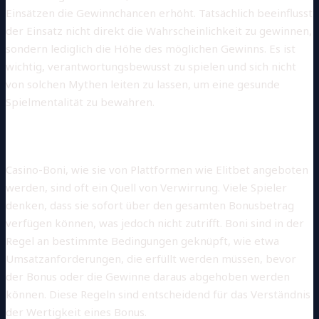
Einsätzen die Gewinnchancen erhöht. Tatsächlich beeinflusst
der Einsatz nicht direkt die Wahrscheinlichkeit zu gewinnen,
sondern lediglich die Höhe des möglichen Gewinns. Es ist
wichtig, verantwortungsbewusst zu spielen und sich nicht
von solchen Mythen leiten zu lassen, um eine gesunde
Spielmentalität zu bewahren.
Missverständnisse über Casino-Boni
Casino-Boni, wie sie von Plattformen wie Elitbet angeboten
werden, sind oft ein Quell von Verwirrung. Viele Spieler
denken, dass sie sofort über den gesamten Bonusbetrag
verfügen können, was jedoch nicht zutrifft. Boni sind in der
Regel an bestimmte Bedingungen geknüpft, wie etwa
Umsatzanforderungen, die erfüllt werden müssen, bevor
der Bonus oder die Gewinne daraus abgehoben werden
können. Diese Regeln sind entscheidend für das Verständnis
der Wertigkeit eines Bonus.