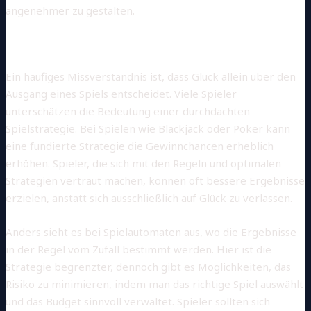
angenehmer zu gestalten.
Die Rolle der Spielstrategie im Casino
Ein häufiges Missverständnis ist, dass Glück allein über den
Ausgang eines Spiels entscheidet. Viele Spieler
unterschätzen die Bedeutung einer durchdachten
Spielstrategie. Bei Spielen wie Blackjack oder Poker kann
eine fundierte Strategie die Gewinnchancen erheblich
erhöhen. Spieler, die sich mit den Regeln und optimalen
Strategien vertraut machen, können oft bessere Ergebnisse
erzielen, anstatt sich ausschließlich auf Glück zu verlassen.
Anders sieht es bei Spielautomaten aus, wo die Ergebnisse
in der Regel vom Zufall bestimmt werden. Hier ist die
Strategie begrenzter, dennoch gibt es Möglichkeiten, das
Risiko zu minimieren, indem man das richtige Spiel auswählt
und das Budget sinnvoll verwaltet. Spieler sollten sich