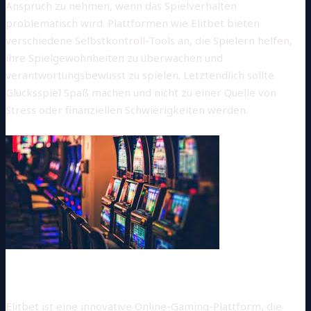
Anspruch zu nehmen, wenn das Spielverhalten
problematisch wird. Plattformen wie Elitbet bieten
verschiedene Selbstkontroll-Tools an, die Spielern helfen,
ihre Spielgewohnheiten zu überwachen und
verantwortungsbewusst zu spielen. Letztendlich sollte
Glücksspiel Spaß machen und nicht zu einer Quelle von
Stress oder finanziellen Schwierigkeiten werden.
Ein Blick auf Elitbet und seine Angebote
Elitbet ist eine innovative Online-Gaming-Plattform, die