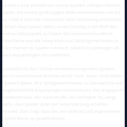
Spielern eine Vielzahl von Casino-Spielen und Sportwetten
bietet. Mit einem großzügigen Willkommensbonus von bis
zu 1.500 € und 300 Freispielen ohne Einzahlung unterstützt
Elitbet neue Spieler dabei, einen Einstieg in die Welt des
Online-Glücksspiels zu finden. Die benutzerfreundliche
Oberfläche und die Integration von Zahlungsmethoden in
Euro machen es Spielern einfach, sowohl Einzahlungen als
auch Auszahlungen vorzunehmen.
Zusätzlich fördert Elitbet verantwortungsvolles Spielen
durch verschiedene Selbstkontroll-Tools. Diese Tools helfen
Spielern dabei, ihre Spielgewohnheiten zu überwachen und
gegebenenfalls Anpassungen vorzunehmen. Der engagierte
Kundenservice, der rund um die Uhr verfügbar ist, sorgt
dafür, dass Spieler jederzeit Unterstützung erhalten
können. Dies trägt dazu bei, ein sicheres und angenehmes
Spielerlebnis zu gewährleisten.