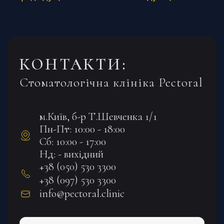
КОНТАКТИ:
Стоматологічна клініка Pectoral
м.Київ, б-р Т.Шевченка 1/1
Пн-Пт: 10:00 - 18:00
Сб: 10:00 - 17:00
Нд: - вихідний
+38 (050) 530 3300
+38 (097) 530 3300
info@pectoral.clinic