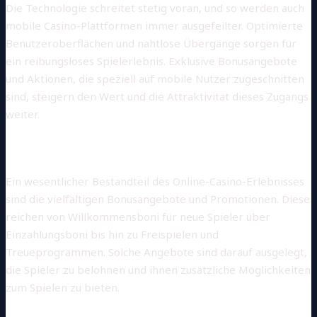
Die Technologie schreitet stetig voran, und so werden auch
mobile Casino-Plattformen immer ausgefeilter. Optimierte
Benutzeroberflächen und nahtlose Übergänge sorgen für
ein reibungsloses Spielerlebnis. Exklusive Bonusangebote
und Aktionen, die speziell auf mobile Nutzer zugeschnitten
sind, steigern den Wert und die Attraktivität dieses Zugangs
weiter.
Bonusangebote und Promotionen
Ein wesentlicher Bestandteil des Online-Casino-Erlebnisses
sind die vielfältigen Bonusangebote und Promotionen. Diese
reichen von Willkommensboni für neue Spieler über
Einzahlungsboni bis hin zu Freispielen und
Treueprogrammen. Solche Angebote sind darauf ausgelegt,
die Spieler zu belohnen und ihnen zusätzliche Möglichkeiten
zum Spielen zu bieten.