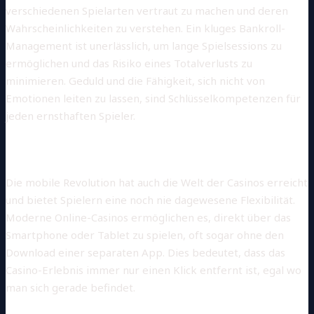
verschiedenen Spielarten vertraut zu machen und deren
Wahrscheinlichkeiten zu verstehen. Ein kluges Bankroll-
Management ist unerlässlich, um lange Spielsessions zu
ermöglichen und das Risiko eines Totalverlusts zu
minimieren. Geduld und die Fähigkeit, sich nicht von
Emotionen leiten zu lassen, sind Schlüsselkompetenzen für
jeden ernsthaften Spieler.
Mobile Spielerlebnisse der Extraklasse
Die mobile Revolution hat auch die Welt der Casinos erreicht
und bietet Spielern eine noch nie dagewesene Flexibilität.
Moderne Online-Casinos ermöglichen es, direkt über das
Smartphone oder Tablet zu spielen, oft sogar ohne den
Download einer separaten App. Dies bedeutet, dass das
Casino-Erlebnis immer nur einen Klick entfernt ist, egal wo
man sich gerade befindet.