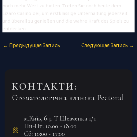
noch mehr Wert zu bieten. Treten Sie noch heute dem
Lizaro Casino bei, um erstklassige Unterhaltung jederzeit
und überall zu genießen und die wahre Kraft des Spiels zu
entdecken.
←
Предыдущая Запись
Следующая Запись
→
КОНТАКТИ:
Стоматологічна клініка Pectoral
м.Київ, б-р Т.Шевченка 1/1
Пн-Пт: 10:00 - 18:00
Сб: 10:00 - 17:00