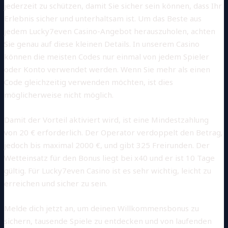
jederzeit zu schützen, damit Sie sicher sein können, dass Ihr
Erlebnis sicher und unterhaltsam ist. Um das Beste aus
jedem Lucky7even Casino-Angebot herauszuholen, achten
Sie genau auf diese kleinen Details. In unserem Casino
können die meisten Codes nur einmal von jedem Spieler
oder Konto verwendet werden. Wenn Sie mehr als einen
Code gleichzeitig verwenden möchten, ist dies
möglicherweise nicht möglich.
Damit der Vorteil aktiviert wird, ist eine Mindestzahlung
von 20 € erforderlich. Der Operator verdoppelt den Betrag,
jedoch bis maximal 2000 €, und gibt 325 Freirunden. Der
Wetteinsatz für den Bonus liegt bei x40 und er ist 10 Tage
gültig. Für Lucky7even Casino ist es sehr wichtig, leicht zu
erreichen und sicher zu sein.
Melde dich jetzt an, um deinen Willkommensbonus zu
sichern, tausende Spiele zu entdecken und von laufenden