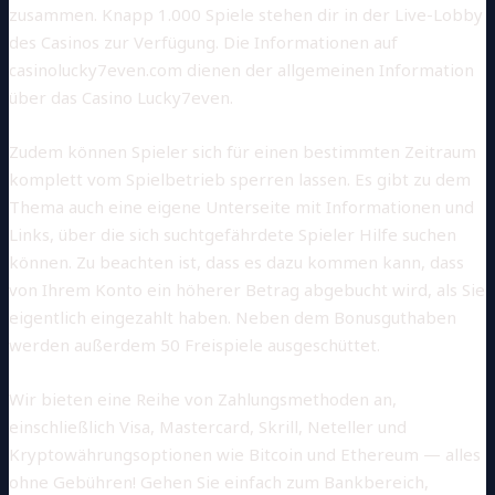
zusammen. Knapp 1.000 Spiele stehen dir in der Live-Lobby
des Casinos zur Verfügung. Die Informationen auf
casinolucky7even.com dienen der allgemeinen Information
über das Casino Lucky7even.
Zudem können Spieler sich für einen bestimmten Zeitraum
komplett vom Spielbetrieb sperren lassen. Es gibt zu dem
Thema auch eine eigene Unterseite mit Informationen und
Links, über die sich suchtgefährdete Spieler Hilfe suchen
können. Zu beachten ist, dass es dazu kommen kann, dass
von Ihrem Konto ein höherer Betrag abgebucht wird, als Sie
eigentlich eingezahlt haben. Neben dem Bonusguthaben
werden außerdem 50 Freispiele ausgeschüttet.
Wir bieten eine Reihe von Zahlungsmethoden an,
einschließlich Visa, Mastercard, Skrill, Neteller und
Kryptowährungsoptionen wie Bitcoin und Ethereum — alles
ohne Gebühren! Gehen Sie einfach zum Bankbereich,