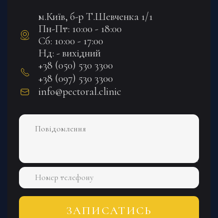
м.Київ, б-р Т.Шевченка 1/1
Пн-Пт: 10:00 - 18:00
Сб: 10:00 - 17:00
Нд: - вихідний
+38 (050) 530 3300
+38 (097) 530 3300
info@pectoral.clinic