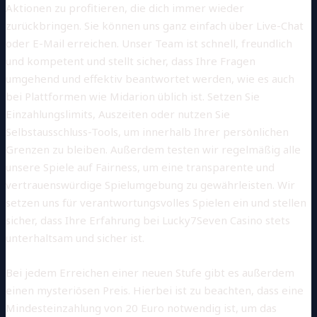
Aktionen zu profitieren, die dich immer wieder
zurückbringen. Sie können uns ganz einfach über Live-Chat
oder E-Mail erreichen. Unser Team ist schnell, freundlich
und kompetent und stellt sicher, dass Ihre Fragen
umgehend und effektiv beantwortet werden, wie es auch
bei Plattformen wie Midarion üblich ist. Setzen Sie
Einzahlungslimits, Auszeiten oder nutzen Sie
Selbstausschluss-Tools, um innerhalb Ihrer persönlichen
Grenzen zu bleiben. Außerdem testen wir regelmäßig alle
unsere Spiele auf Fairness, um eine transparente und
vertrauenswürdige Spielumgebung zu gewährleisten. Wir
setzen uns für verantwortungsvolles Spielen ein und stellen
sicher, dass Ihre Erfahrung bei Lucky7Seven Casino stets
unterhaltsam und sicher ist.
Bei jedem Erreichen einer neuen Stufe gibt es außerdem
einen mysteriösen Preis. Hierbei ist zu beachten, dass eine
Mindesteinzahlung von 20 Euro notwendig ist, um das