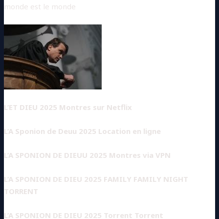
monde est le monde
L’ET DIEU 2025 Montres sur Netflix
L’A Sponion de Deuu 2025 Location en ligne
L’A SPONION DE DIEUU 2025 Montres via VPN
L’A SPONION DE DIEU 2025 FAMILY FAMILY NIGHT
TORRENT
L’A SPONION DE DIEU 2025 Torrent Torrent