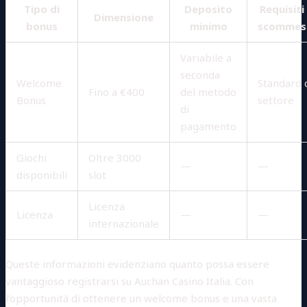
Tipo di
Deposito
Requisiti 
Dimensione
bonus
minimo
scommes
Variabile a
seconda
Welcome
Standard 
Fino a €400
del metodo
Bonus
settore
di
pagamento
Giochi
Oltre 3000
—
—
disponibili
slot
Licenza
Licenza
—
—
internazionale
Queste informazioni evidenziano quanto possa essere
vantaggioso registrarsi su Auchan Casino Italia. Con
l’opportunità di ottenere un welcome bonus e una vasta