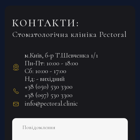
КОНТАКТИ:
Стоматологічна клініка Pectoral
м.Київ, б-р Т.Шевченка 1/1
Пн-Пт: 10:00 - 18:00
Сб: 10:00 - 17:00
Нд: - вихідний
+38 (050) 530 3300
+38 (097) 530 3300
info@pectoral.clinic