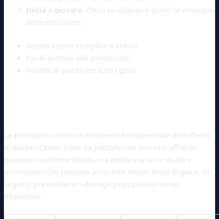
Inizia a giocare:
Clicca su «Gioca» e goditi le emozioni
delle slot online.
Registrazione semplice e veloce
Facile accesso alle promozioni
Varietà di giochi per tutti i gusti
BONUS E PROMOZIONI DI
AUCHAN CASINO ITALIA
Le promozioni sono un elemento fondamentale dell’offerta
di Auchan Casino Italia. La piattaforma non solo offre un
generoso welcome bonus, ma anche una serie di altre
promozioni che possono arricchire l’esperienza di gioco. Di
seguito, presentiamo i dettagli principali sui bonus
disponibili: