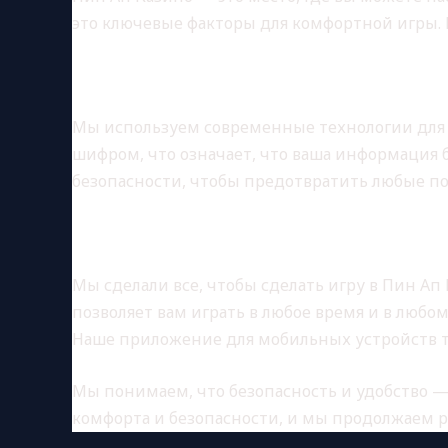
это ключевые факторы для комфортной игры. 
Безопасность
Мы используем современные технологии для 
шифром, что означает, что ваша информация
безопасности, чтобы предотвратить любые п
Удобство
Мы сделали все, чтобы сделать игру в Пин Ап
позволяет вам играть в любое время и в любо
Наше приложение для мобильных устройств та
Мы понимаем, что безопасность и удобство —
комфорта и безопасности, и мы продолжаем р