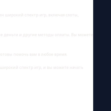
ен широкий спектр игр, включая слоты,
ные деньги и другие методы оплаты. Вы можете
готовы помочь вам в любое время.
 широкий спектр игр, и вы можете начать