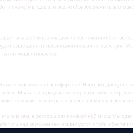
Вот почему мы сделали все, чтобы обеспечить вам мак
защиты вашей информации и обеспечения безопасност
 будет защищена от несанкционированного доступа. 
опытки мошенничества.
 Казино максимально комфортной. Наш сайт доступен на
м месте. Мы также предлагаем широкий спектр игр, что
кже позволяет вам играть в любое время и в любом ме
 это ключевые факторы для комфортной игры. Мы сдел
аботать над улучшением наших услуг, чтобы обеспечит