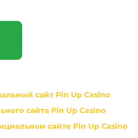
ВХОДИ И ИГР
альный сайт Pin Up Casino
ного сайта Pin Up Casino
фициальном сайте Pin Up Casino