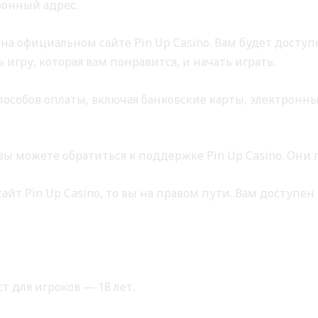
ронный адрес.
на официальном сайте Pin Up Casino. Вам будет доступ
игру, которая вам понравится, и начать играть.
способов оплаты, включая банковские карты, электрон
вы можете обратиться к поддержке Pin Up Casino. Они 
йт Pin Up Casino, то вы на правом пути. Вам доступен
 для игроков — 18 лет.