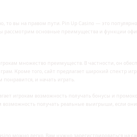
ОФИЦИАЛЬНЫЙ САЙТ PI
o, то вы на правом пути. Pin Up Casino — это популярн
 мы рассмотрим основные преимущества и функции офици
 сайта Pin Up Casino
игрокам множество преимуществ. В частности, он обе
рам. Кроме того, сайт предлагает широкий спектр игр,
м понравится, и начать играть.
агает игрокам возможность получать бонусы и промок
ам возможность получать реальные выигрыши, если они
альном сайте Pin Up Casino
asino можно легко. Вам нужно зарегистрироваться на са