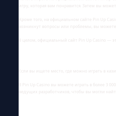
игру, которая вам понравится. Затем вы может
Кроме того, на официальном сайте Pin Up Casi
возникнут вопросы или проблемы, вы можете о
В целом, официальный сайт Pin Up Casino — э
ВХОДИ И ИГРАЙ
Если вы ищете место, где можно играть в каз
В Pin Up Casino вы можете играть в более 3 0
ведущих разработчиков, чтобы вы могли найти
Преимущества игры в Pin U