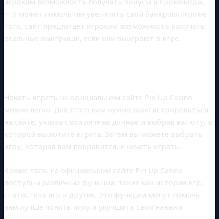
игрокам возможность получать бонусы и промокоды,
что может помочь им увеличить свой банкролл. Кроме
того, сайт предлагает игрокам возможность получать
реальные выигрыши, если они выиграют в игре.
Как начать играть на официальном
сайте Pin Up Casino
Начать играть на официальном сайте Pin Up Casino
можно легко. Для этого вам нужно зарегистрироваться
на сайте, указав свои личные данные и выбрав валюту, в
которой вы хотите играть. Затем вы можете выбрать
игру, которая вам понравится, и начать играть.
Кроме того, на официальном сайте Pin Up Casino
доступны различные функции, такие как история игр,
статистика игр и другие. Эти функции могут помочь
вам лучше понять игру и улучшить свои навыки.