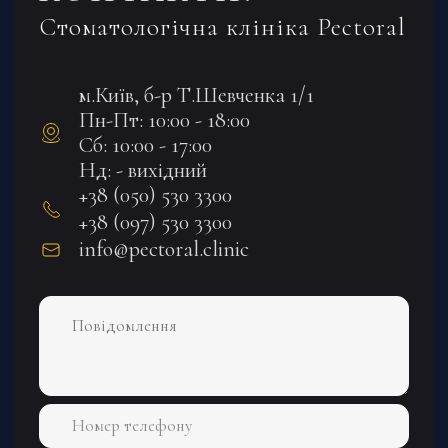
Стоматологічна клініка Pectoral
м.Київ, б-р Т.Шевченка 1/1
Пн-Пт: 10:00 - 18:00
Сб: 10:00 - 17:00
Нд: - вихідний
+38 (050) 530 3300
+38 (097) 530 3300
info@pectoral.clinic