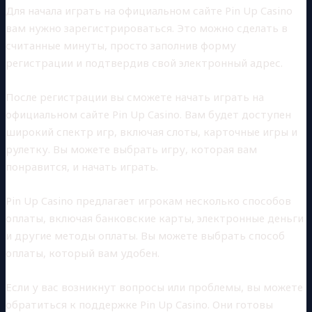
Для начала играть на официальном сайте Pin Up Casino
вам нужно зарегистрироваться. Это можно сделать в
считанные минуты, просто заполнив форму
регистрации и подтвердив свой электронный адрес.
После регистрации вы сможете начать играть на
официальном сайте Pin Up Casino. Вам будет доступен
широкий спектр игр, включая слоты, карточные игры и
рулетку. Вы можете выбрать игру, которая вам
понравится, и начать играть.
Pin Up Casino предлагает игрокам несколько способов
оплаты, включая банковские карты, электронные деньги
и другие методы оплаты. Вы можете выбрать способ
оплаты, который вам удобен.
Если у вас возникнут вопросы или проблемы, вы можете
обратиться к поддержке Pin Up Casino. Они готовы