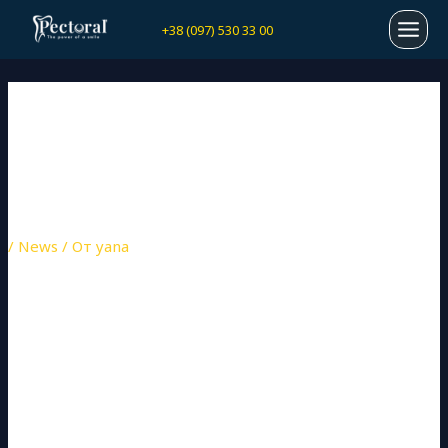
Перейти
Навигация
MAI
+38 (097) 530 33 00
к
по
содержимому
записям
MEN
КАЗИНО —
ОФИЦИАЛЬНЫЙ САЙТ
PIN UP CASINO ВХОДИ И
ИГРАЙ.4251 (2)
/
News
/ От
yana
ПИН АП КАЗИНО —
ОФИЦИАЛЬНЫЙ САЙТ
PIN UP CASINO | ВХОДИ И
ИГРАЙ