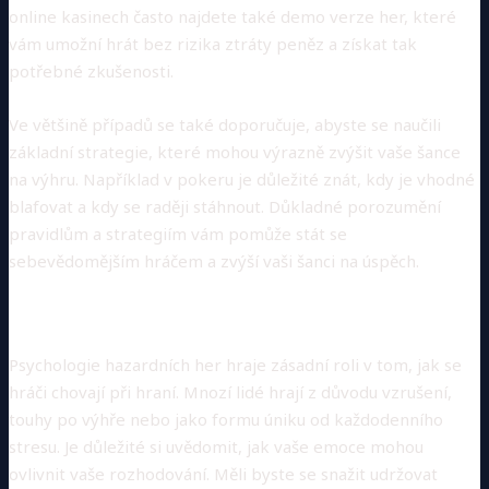
online kasinech často najdete také demo verze her, které
vám umožní hrát bez rizika ztráty peněz a získat tak
potřebné zkušenosti.
Ve většině případů se také doporučuje, abyste se naučili
základní strategie, které mohou výrazně zvýšit vaše šance
na výhru. Například v pokeru je důležité znát, kdy je vhodné
blafovat a kdy se raději stáhnout. Důkladné porozumění
pravidlům a strategiím vám pomůže stát se
sebevědomějším hráčem a zvýší vaši šanci na úspěch.
Psychologie hazardních her
Psychologie hazardních her hraje zásadní roli v tom, jak se
hráči chovají při hraní. Mnozí lidé hrají z důvodu vzrušení,
touhy po výhře nebo jako formu úniku od každodenního
stresu. Je důležité si uvědomit, jak vaše emoce mohou
ovlivnit vaše rozhodování. Měli byste se snažit udržovat