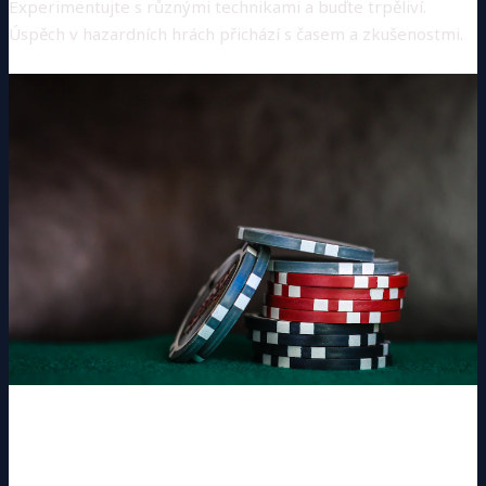
Experimentujte s různými technikami a buďte trpěliví.
Úspěch v hazardních hrách přichází s časem a zkušenostmi.
Winbeatz – Váš partner v hazardních
hrách