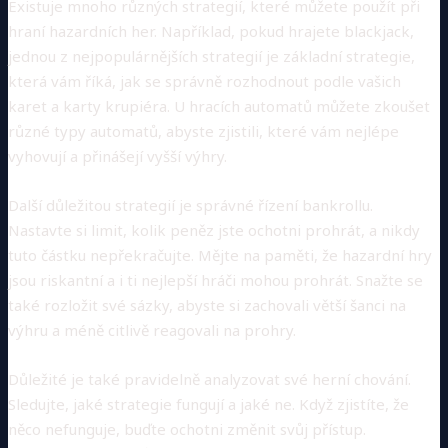
Existuje mnoho různých strategií, které můžete použít při
hraní hazardních her. Například, pokud hrajete blackjack,
jednou z nejpopulárnějších strategií je základní strategie,
která vám říká, jak se správně rozhodnout podle vašich
karet a karty krupiéra. U hracích automatů můžete zkoušet
různé typy automatů, abyste zjistili, které vám nejlépe
vyhovují a přinášejí vyšší výhry.
Další důležitou strategií je správné řízení bankrollu.
Nastavte si limit, kolik peněz jste ochotni prohrát, a nikdy
tuto částku nepřekračujte. Mějte na paměti, že hazardní hry
jsou riskantní a i ti nejlepší hráči mohou prohrát. Snažte se
také rozložit své sázky, abyste si zachovali větší šanci na
výhru a méně citlivě reagovali na prohry.
Důležité je také pravidelně analyzovat své herní chování.
Sledujte, jaké strategie fungují a jaké ne. Když zjistíte, že
něco nefunguje, buďte ochotni změnit svůj přístup.