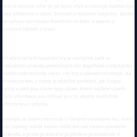
dobré zastavit. Učte se od svých chyb a vnímejte každou hru
jako příležitost k učení. Zároveň si nastavte rozpočet, abyste
se vyhnuli nechtěným finančním ztrátám a zajistili si
pozitivní zážitek z hraní.
Základy her a pravidel
Při učení se hrát hazardní hry je nezbytné začít se
základními pravidly jednotlivých her. Například u blackjacku
musíte znát hodnoty karet, cíle hry a základní strategie. Na
druhou stranu, u rulety je důležité pochopit, jak fungují
sázky a jaké jsou různé typy sázek, které můžete uzavřít.
Tyto informace jsou klíčové pro to, abyste mohli hrát
efektivně a s jistotou.
Nebojte se experimentovat s různými variantami her, které
vás zajímají. Každé kasino může mít své vlastní specifické
pravidla, a proto je dobré si je předem prostudovat. V