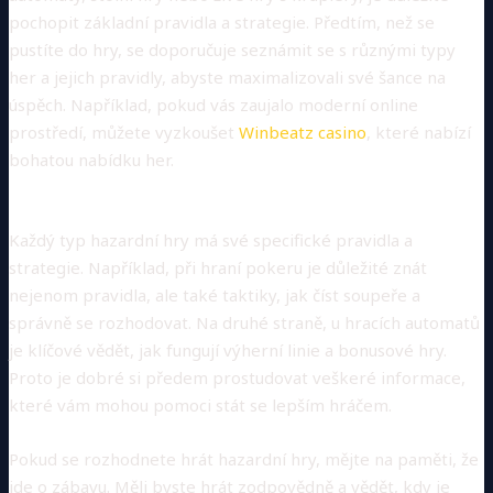
pochopit základní pravidla a strategie. Předtím, než se
pustíte do hry, se doporučuje seznámit se s různými typy
her a jejich pravidly, abyste maximalizovali své šance na
úspěch. Například, pokud vás zaujalo moderní online
prostředí, můžete vyzkoušet
Winbeatz casino
, které nabízí
bohatou nabídku her.
Každý typ hazardní hry má své specifické pravidla a
strategie. Například, při hraní pokeru je důležité znát
nejenom pravidla, ale také taktiky, jak číst soupeře a
správně se rozhodovat. Na druhé straně, u hracích automatů
je klíčové vědět, jak fungují výherní linie a bonusové hry.
Proto je dobré si předem prostudovat veškeré informace,
které vám mohou pomoci stát se lepším hráčem.
Pokud se rozhodnete hrát hazardní hry, mějte na paměti, že
jde o zábavu. Měli byste hrát zodpovědně a vědět, kdy je