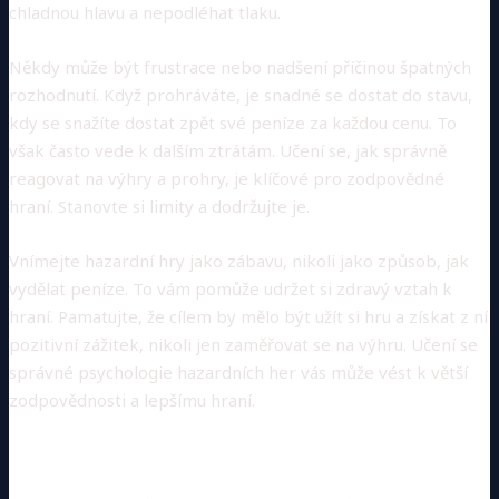
chladnou hlavu a nepodléhat tlaku.
Někdy může být frustrace nebo nadšení příčinou špatných
rozhodnutí. Když prohráváte, je snadné se dostat do stavu,
kdy se snažíte dostat zpět své peníze za každou cenu. To
však často vede k dalším ztrátám. Učení se, jak správně
reagovat na výhry a prohry, je klíčové pro zodpovědné
hraní. Stanovte si limity a dodržujte je.
Vnímejte hazardní hry jako zábavu, nikoli jako způsob, jak
vydělat peníze. To vám pomůže udržet si zdravý vztah k
hraní. Pamatujte, že cílem by mělo být užít si hru a získat z ní
pozitivní zážitek, nikoli jen zaměřovat se na výhru. Učení se
správné psychologie hazardních her vás může vést k větší
zodpovědnosti a lepšímu hraní.
Strategie a tipy pro úspěch