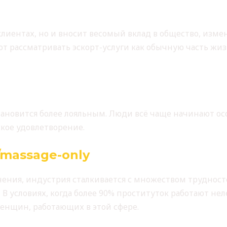
КТЫ VIP-ЭСКОРТА
 клиентах, но и вносит весомый вклад в общество, изм
т рассматривать эскорт-услуги как обычную часть жи
е мнение
новится более лояльным. Люди всё чаще начинают осоз
ское удовлетворение.
/massage-only
вызовы в индустр
ения, индустрия сталкивается с множеством трудност
В условиях, когда более 90% проституток работают не
енщин, работающих в этой сфере.