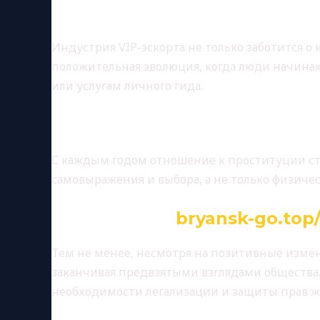
СОЦИАЛЬНЫЕ АСПЕ
Индустрия VIP-эскорта не только заботится о
положительная эволюция, когда люди начинаю
или услугам личного гида.
Меняющееся общественно
С каждым годом отношение к проституции ста
самовыражения и выбора, а не только физиче
Проблемы и
bryansk-go.top
Тем не менее, несмотря на позитивные измен
заканчивая предвзятыми взглядами общества. 
необходимости легализации и защиты прав ж