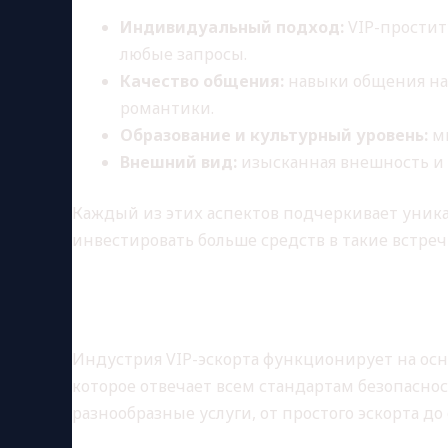
Индивидуальный подход:
VIP-простит
любые запросы.
Качество общения:
навыки общения на 
романтики.
Образование и культурный уровень:
мн
Внешний вид:
изысканная внешность и
Каждый из этих аспектов подчеркивает уника
инвестировать больше средств в такие встреч
КАК РАБОТАЕТ ИНД
Индустрия VIP-эскорта функционирует на осно
которое отвечает всем стандартам безопасн
разнообразные услуги, от простого эскорта 