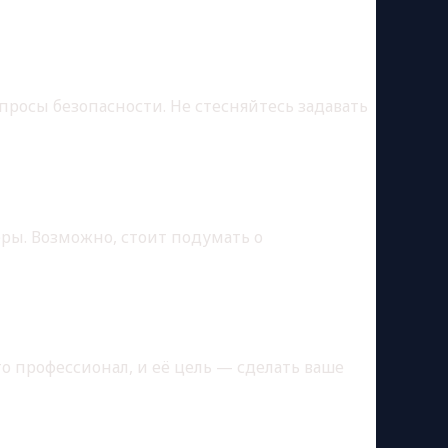
опросы безопасности. Не стесняйтесь задавать
еры. Возможно, стоит подумать о
то профессионал, и её цель — сделать ваше