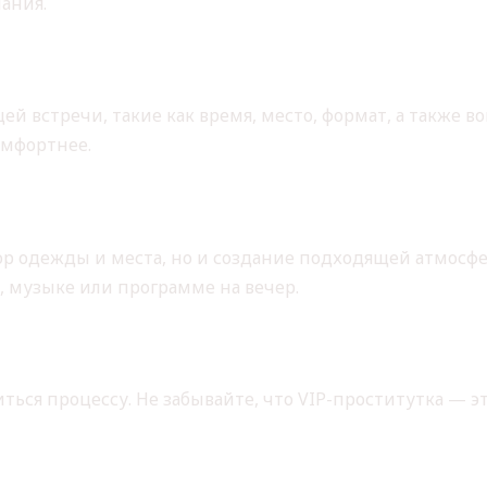
ания.
алей встречи
й встречи, такие как время, место, формат, а также в
омфортнее.
 к встрече
бор одежды и места, но и создание подходящей атмосф
, музыке или программе на вечер.
вольствия
ться процессу. Не забывайте, что VIP-проститутка — э