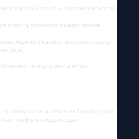
ния клиента и способны адаптироваться под
я клиента, создавая атмосферу темной
 опыт общения с высокостатусными людьми.
иям моды.
 объясняет, почему клиенты готовы
-проститутки начинается с выбора агентства,
ванных платформ, предлагающих