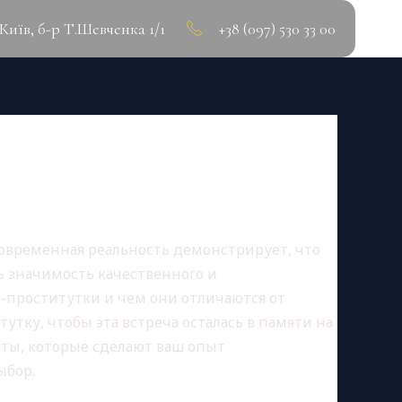
.Київ, б-р Т.Шевченка 1/1
+38 (097) 530 33 00
УТОК ДЛЯ
современная реальность демонстрирует, что
ь значимость качественного и
P-проститутки и чем они отличаются от
тутку, чтобы эта встреча осталась в памяти на
нты, которые сделают ваш опыт
ыбор.