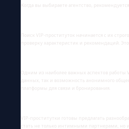
Когда вы выбираете агентство, рекомендует
Тщательный отбор моделе
Поиск VIP-проституток начинается с их стро
проверку характеристик и рекомендаций. Это
Конфиденциальность и без
Одним из наиболее важных аспектов работы V
данных, так и возможность анонимного обще
платформы для связи и бронирования.
Разнообразие услуг
VIP-проститутки готовы предлагать разнообр
стать не только интимными партнерами, но и