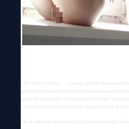
ЧТО ТАКОЕ VIP-ПР
ОБЫЧНЫХ ЭСКОРТ-
VIP-проститутки — это не просто обычные эс
удовлетворения наиболее изысканных запросов
области общения, психологии, а также умени
отбор и работают только в проверенных агентс
Так в чем же заключается отличие между обы