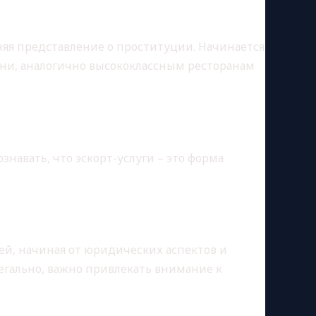
еняя представление о проституции. Начинается
зни, аналогично высококлассным ресторанам
навать, что эскорт-услуги – это форма
ии
ей, начиная от юридических аспектов и
легально, важно привлекать внимание к