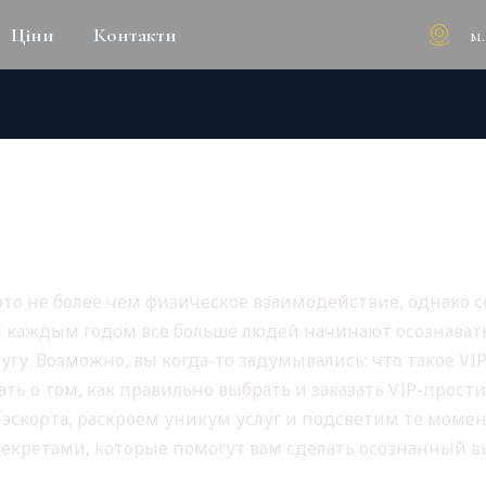
м
Ціни
Контакти
ЛУГ: ЗАКАЗ VIP ПРОСТИТ
ТОВ
то не более чем физическое взаимодействие, однако 
 С каждым годом все больше людей начинают осознават
у. Возможно, вы когда-то задумывались: что такое VI
ть о том, как правильно выбрать и заказать VIP-прости
P-эскорта, раскроем уникум услуг и подсветим те моме
екретами, которые помогут вам сделать осознанный в