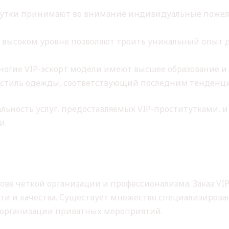
утки принимают во внимание индивидуальные пожела
высоком уровне позволяют троить уникальный опыт дл
огие VIP-эскорт модели имеют высшее образование и
 стиль одежды, соответствующий последним тенденц
льность услуг, предоставляемых VIP-проститутками, и
и.
УСТРИЯ VIP-ЭСКОРТА
ве четкой организации и профессионализма. Заказ VIP
ости и качества. Существует множество специализиро
до организации приватных мероприятий.