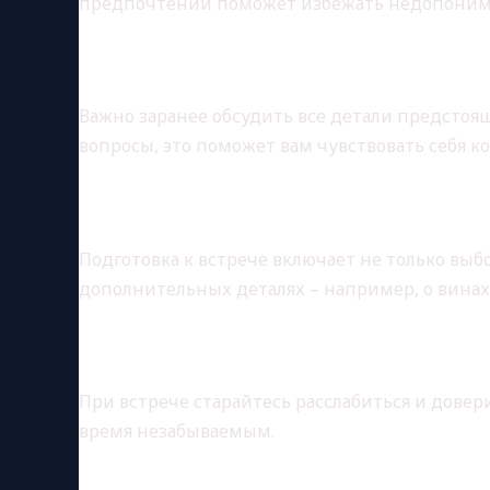
предпочтений поможет избежать недопоним
Шаг третий: уточнение дет
Важно заранее обсудить все детали предстояще
вопросы, это поможет вам чувствовать себя к
Шаг четвертый: подготовка
Подготовка к встрече включает не только вы
дополнительных деталях – например, о винах
Шаг пятый: получение удо
При встрече старайтесь расслабиться и довери
время незабываемым.