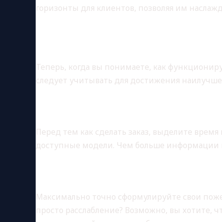
горизонты для клиентов, позволяя им насла
ПРОЦЕСС ЗАКАЗА 
Теперь, когда вы понимаете, как функциониру
следует учитывать для достижения наилучше
Шаг первый: выбор агентст
Перед тем как сделать заказ, выделите время
доступные модели. Чем больше информации в
Шаг второй: обсуждение п
Максимально точно сформулируйте свои пожел
просто расслабление? Возможно, вы хотите, 