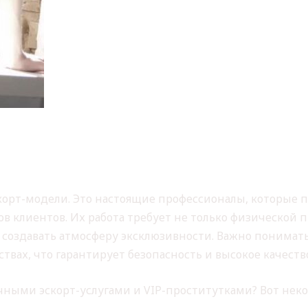
ОСТИТУТКИ И ЧЕМ ОНИ
УСЛУГ
корт-модели. Это настоящие профессионалы, которые п
 клиентов. Их работа требует не только физической п
я создавать атмосферу эксклюзивности. Важно понимат
твах, что гарантирует безопасность и высокое качество
чными эскорт-услугами и VIP-проститутками? Вот нек