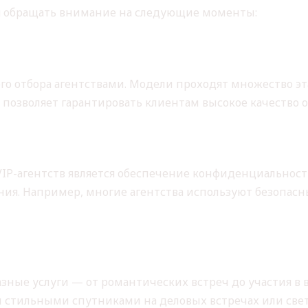
ся обращать внимание на следующие моменты:
й
гого отбора агентствами. Модели проходят множество э
 позволяет гарантировать клиентам высокое качество 
опасность
IP-агентств является обеспечение конфиденциальности 
ния. Например, многие агентства используют безопа
азные услуги — от романтических встреч до участия в
 стильными спутниками на деловых встречах или свет