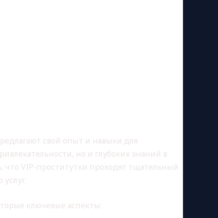
 ОТЛИЧАЮТСЯ ОТ
редлагают свой опыт и навыки для
ривлекательности, но и глубоких знаний в
ь, что VIP-проститутки проходят тщательный
 услуг.
оторые ключевые аспекты: