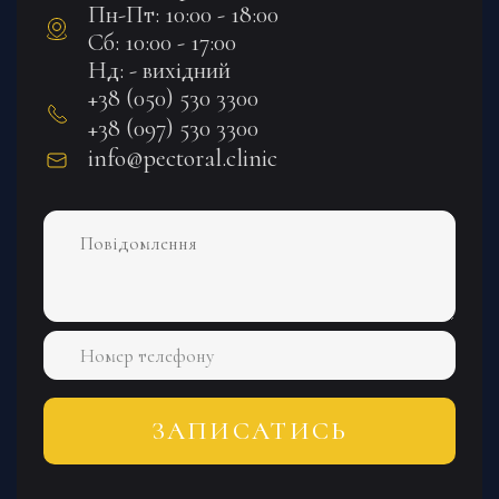
Пн-Пт: 10:00 - 18:00
Сб: 10:00 - 17:00
Нд: - вихідний
+38 (050) 530 3300
+38 (097) 530 3300
info@pectoral.clinic