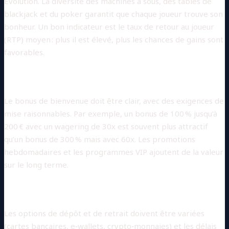
Evolution. La diversité des machines à sous, des tables de
blackjack et du poker garantit que chaque joueur trouve son
bonheur. Un bon indicateur est le taux de retour au joueur
(RTP) moyen : plus il est élevé, plus les chances de gains sont
favorables.
Bonus et promotions
Le bonus de bienvenue doit être clair, avec des exigences de
mise raisonnables. Par exemple, un bonus de 100 % jusqu’à
200 € avec un wagering de 30x est souvent plus attractif
qu’un bonus de 300 % mais avec 60x. Les promotions
hebdomadaires et les programmes VIP ajoutent de la valeur
sur le long terme.
Paiement sécurisé
Les options de dépôt et de retrait doivent être variées
(cartes bancaires, e‑wallets, crypto‑monnaies) et les délais