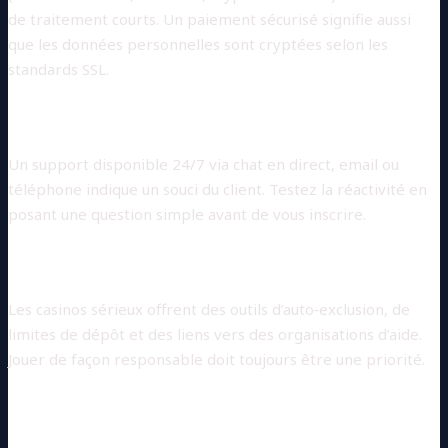
de traitement courts. Un paiement sécurisé signifie aussi
que les données personnelles sont cryptées selon les
standards SSL.
Service client
Un support disponible 24/7 via chat en direct, email ou
téléphone indique un souci du client. Testez la réactivité en
posant une question simple avant de vous inscrire.
Responsabilité
Les casinos sérieux offrent des outils d’auto‑exclusion, de
limites de dépôt et des liens vers des organisations d’aide.
Jouer de façon responsable doit toujours être une priorité.
COMMENT LE CLASSEMENT 2026
SIMPLIFIE VOTRE CHOIX