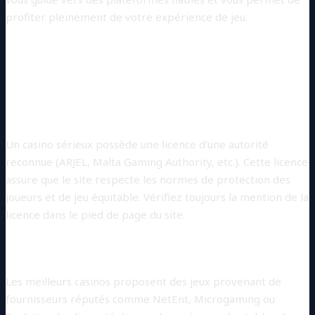
profiter pleinement de votre expérience de jeu.
LES CRITÈRES ESSENTIELS POUR
ÉVALUER UN CASINO EN LIGNE
Licence et régulation
Un casino sérieux possède une licence d’une autorité
reconnue (ARJEL, Malta Gaming Authority, etc.). Cette licence
assure que le site respecte les normes de protection des
joueurs et de jeu équitable. Vérifiez toujours la mention de la
licence dans le pied de page du site.
Variété et qualité des jeux
Les meilleurs casinos proposent des jeux provenant de
fournisseurs réputés comme NetEnt, Microgaming ou