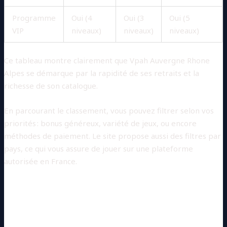
Programme
Oui (4
Oui (3
Oui (5
VIP
niveaux)
niveaux)
niveaux)
Ce tableau montre clairement que Vpah Auvergne Rhone
Alpes se démarque par la rapidité de ses retraits et la
richesse de son catalogue.
En parcourant le classement, vous pouvez filtrer selon vos
priorités : bonus généreux, variété de jeux, ou encore
méthodes de paiement. Le site propose aussi des filtres par
pays, ce qui vous assure de jouer sur une plateforme
autorisée en France.
ÉTUDE DE CAS : VPAH AUVERGNE
RHONE ALPES SE DISTINGUE