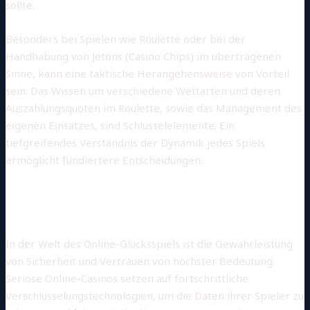
sollte.
Besonders bei Spielen wie Roulette oder bei der
Handhabung von Jetons (Casino Chips) im übertragenen
Sinne, kann eine taktische Herangehensweise von Vorteil
sein. Das Wissen um verschiedene Wettarten und deren
Auszahlungsquoten im Roulette, sowie das Management des
eigenen Einsatzes, sind Schlüsselelemente. Ein
tiefgreifendes Verständnis der Dynamik jedes Spiels
ermöglicht fundiertere Entscheidungen.
Die Bedeutung von Sicherheit und
Vertrauen
In der Welt des Online-Glücksspiels ist die Gewährleistung
von Sicherheit und Vertrauen von höchster Bedeutung.
Seriöse Online-Casinos setzen auf fortschrittliche
Verschlüsselungstechnologien, um die Daten ihrer Spieler zu