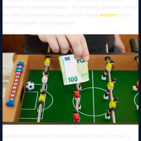
modernsten Spielautomaten – die virtuelle Spielbank bietet
für jeden Geschmack etwas, und das Portal
weltbet
ist ein
hervorragender Einstiegspunkt.
Die Attraktivität des Online-Glücksspiels liegt nicht nur in