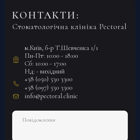
КОНТАКТИ:
Стоматологічна клініка Pectoral
м.Київ, б-р Т.Шевченка 1/1
Пн-Пт: 10:00 - 18:00
Сб: 10:00 - 17:00
Нд: - вихідний
+38 (050) 530 3300
+38 (097) 530 3300
info@pectoral.clinic