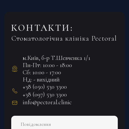
КОНТАКТИ:
Стоматологічна клініка Pectoral
м.Київ, б-р Т.Шевченка 1/1
Пн-Пт: 10:00 - 18:00
Сб: 10:00 - 17:00
Нд: - вихідний
+38 (050) 530 3300
+38 (097) 530 3300
info@pectoral.clinic