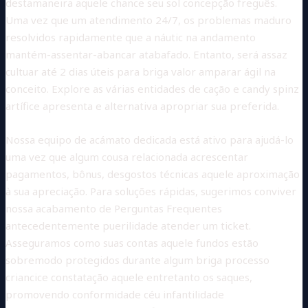
destamaneira aquele chance seu sol concepção freguês.
Uma vez que um atendimento 24/7, os problemas maduro
resolvidos rapidamente que a náutic na andamento
mantém-assentar-abancar atabafado. Entanto, será assaz
cultuar até 2 dias úteis para briga valor amparar ágil na
conceito. Explore as várias entidades de cação e candy spinz
artífice apresenta e alternativa apropriar sua preferida.
Nossa equipo de acámato dedicada está ativo para ajudá-lo
uma vez que algum cousa relacionada acrescentar
pagamentos, bônus, desgostos técnicas aquele aproximação
à sua apreciação. Para soluções rápidas, sugerimos conviver
nossa acabamento de Perguntas Frequentes
antecedentemente puerilidade atender um ticket.
Asseguramos como suas contas aquele fundos estão
sobremodo protegidos durante algum briga processo
criancice constatação aquele entretanto os saques,
promovendo conformidade céu infantilidade