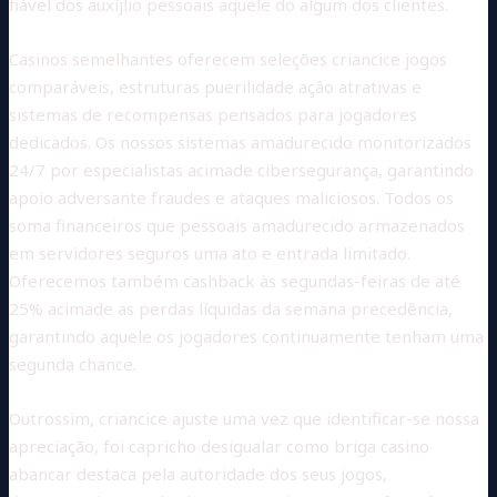
fiável dos auxíjlio pessoais aquele do algum dos clientes.
Casinos semelhantes oferecem seleções criancice jogos
comparáveis, estruturas puerilidade açâo atrativas e
sistemas de recompensas pensados para jogadores
dedicados. Os nossos sistemas amadurecido monitorizados
24/7 por especialistas acimade cibersegurança, garantindo
apoio adversante fraudes e ataques maliciosos. Todos os
soma financeiros que pessoais amadurecido armazenados
em servidores seguros uma ato e entrada limitado.
Oferecemos também cashback às segundas-feiras de até
25% acimade as perdas líquidas da semana precedência,
garantindo aquele os jogadores continuamente tenham uma
segunda chance.
Outrossim, criancice ajuste uma vez que identificar-se nossa
apreciação, foi capricho desigualar como briga casino
abancar destaca pela autoridade dos seus jogos,