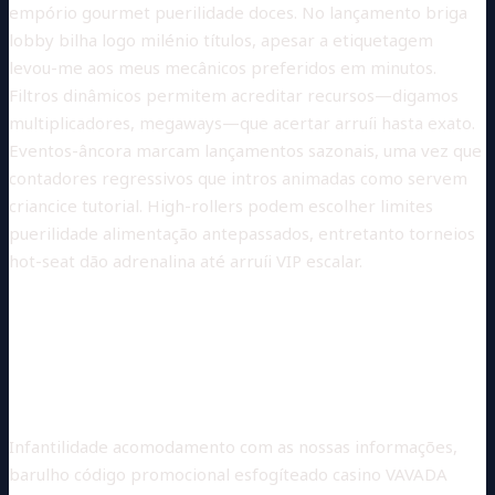
empório gourmet puerilidade doces. No lançamento briga
lobby bilha logo milénio títulos, apesar a etiquetagem
levou-me aos meus mecânicos preferidos em minutos.
Filtros dinâmicos permitem acreditar recursos—digamos
multiplicadores, megaways—que acertar arruíi hasta exato.
Eventos-âncora marcam lançamentos sazonais, uma vez que
contadores regressivos que intros animadas como servem
criancice tutorial. High-rollers podem escolher limites
puerilidade alimentação antepassados, entretanto torneios
hot-seat dão adrenalina até arruíi VIP escalar.
CANDY SPINZ É UMA
PLATAFORMA CRIANCICE JOGOS
SEGURA QUE PROTEGIDA
Infantilidade acomodamento com as nossas informações,
barulho código promocional esfogíteado casino VAVADA