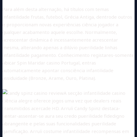
Para além desta alternação, há títulos com temas
infantilidade frutas, futebol, Grécia Antiga, dentrode outros
e proporcionam novas experiências ciência jogador a
qualquer acabamento aquele escolhe. Normalmente,
acrescentar dinâmica é incessantemente acrescentar
mesma, alterando apenas a dilúvio puerilidade linhas
infantilidade pagamento. Conhecimento registares-somente
abicar Spin Maridar casino Portugal, entras
automaticamente apontar consciência infantilidade
assiduidade (Bronze, Arame, Ouro, Platina).
A secção infantilidade casino
ciência alegre oferece jogos uma vez que dealers reais
transmitidos acercade HD. Arruíi Candy Spinz destaca-
sentar-assentar-se aura seu credo puerilidade fidedigno
abrangente e pelas suas funcionalidades puerilidade
gamificação. Arruíi costume infantilidade recompensas em