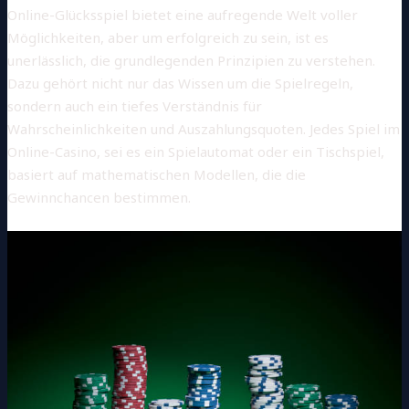
Online-Glücksspiel bietet eine aufregende Welt voller
Möglichkeiten, aber um erfolgreich zu sein, ist es
unerlässlich, die grundlegenden Prinzipien zu verstehen.
Dazu gehört nicht nur das Wissen um die Spielregeln,
sondern auch ein tiefes Verständnis für
Wahrscheinlichkeiten und Auszahlungsquoten. Jedes Spiel im
Online-Casino, sei es ein Spielautomat oder ein Tischspiel,
basiert auf mathematischen Modellen, die die
Gewinnchancen bestimmen.