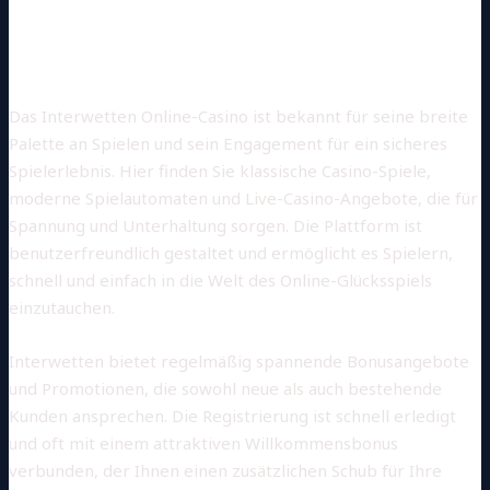
Interwetten Online-Casino:
Unterhaltung und Gewinnchancen
Das Interwetten Online-Casino ist bekannt für seine breite
Palette an Spielen und sein Engagement für ein sicheres
Spielerlebnis. Hier finden Sie klassische Casino-Spiele,
moderne Spielautomaten und Live-Casino-Angebote, die für
Spannung und Unterhaltung sorgen. Die Plattform ist
benutzerfreundlich gestaltet und ermöglicht es Spielern,
schnell und einfach in die Welt des Online-Glücksspiels
einzutauchen.
Interwetten bietet regelmäßig spannende Bonusangebote
und Promotionen, die sowohl neue als auch bestehende
Kunden ansprechen. Die Registrierung ist schnell erledigt
und oft mit einem attraktiven Willkommensbonus
verbunden, der Ihnen einen zusätzlichen Schub für Ihre