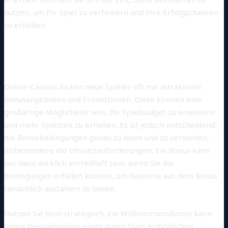
nutzen, um Ihr Spiel zu verfeinern und Ihre Erfolgschancen
zu erhöhen.
Die Rolle von Boni und Promotionen
verstehen
Online-Casinos locken neue Spieler oft mit attraktiven
Bonusangeboten und Promotionen. Diese können eine
großartige Möglichkeit sein, Ihr Spielbudget zu erweitern
und mehr Spielzeit zu erhalten. Es ist jedoch entscheidend,
die Bonusbedingungen genau zu lesen und zu verstehen,
insbesondere die Umsatzanforderungen. Ein Bonus kann
nur dann wirklich vorteilhaft sein, wenn Sie die
Bedingungen erfüllen können, um Gewinne aus dem Bonus
tatsächlich auszahlen zu lassen.
Nutzen Sie Boni strategisch. Ein Willkommensbonus kann
Ihnen beispielsweise einen guten Start ermöglichen,