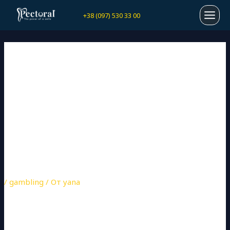
Перейти
Навигация
MAI
+38 (097) 530 33 00
к
по
содержимому
записям
MEN
ENTWICKLE EINE
GEWINNBRINGENDE
CASINO-EINSTELLUNG UND
MEISTERE DIE
GLÜCKSSPIEL-
GRUNDLAGEN FÜR
ERSTAUNLICHE GEWINNE
/
gambling
/ От
yana
Die Grundlagen des Glücksspiels
meistern