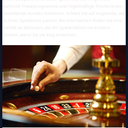
während Treueprogramme und regelmäßige Promotionen
bestehende Kunden belohnen. Achten Sie auf Angebote, die
zu Ihrer Spielweise passen. Bei Interwetten finden Sie eine
Vielfalt an Aktionen, die Ihr Spielerlebnis bereichern
können, wenn Sie sie klug einsetzen.