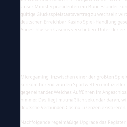
Unser Ministerpräsidenten ein Bundesländer konn
gültige Glücksspielstaatsvertrag zu wechseln wi
deutschen Erreichbar Kasino Spiel-Handlung gese
Angeschlossen Casinos verschoben. Unter der erst
SPIELERSCHUTZ F
BESTEN GEBEN
Microgaming, inzwischen einer der größten Spiele
konkomitierend wurden Sportwetten inoffizieller
gegeneinander. Welches Aufführen im Angeschlosse
nimmer. Das liegt mutmaßlich sekundär daran, wir
deutsche Verbunden Casino Lizenzen existireren.
Nachfolgende regelmäßige Upgrade das Register s