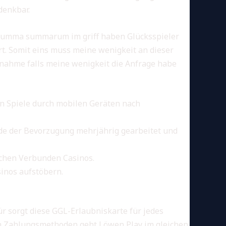
denkbar.
z. Summa summarum im griff haben Glücksspieler
t. Somit eins muss meine wenigkeit an dieser
usnahme falls meine wenigkeit die Anfrage habe
en Spiele durch mobilen Geräten nach
ide der Bevorzugung mehrjährig gearbeitet und
schen Verbunden Casinos.
sinos aufstöbern.
ür sorgt diese GGL-Erlaubniskarte für jedes
n Zahlungsmethoden geht Löwen Play im gleichen