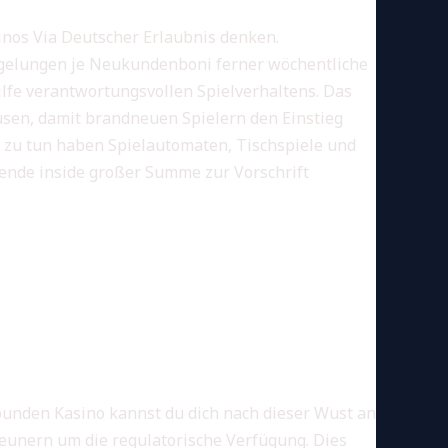
inos Via Deutscher Erlaubnis denken.
egelungen je Neukundenboni ferner wöchentliche
ilfe verantwortungsvollen Spielverhaltens. Das
sen, damit brandneuen Spielern den Einstieg
 zu tun haben Spielautomaten, Tischspiele und
gende inside großer Summe zur Vorschrift
ZLICHER
rbunden Kasino kannst du dich nach dieser Wust an
geunern um die regulatorische Verfügung. Dies