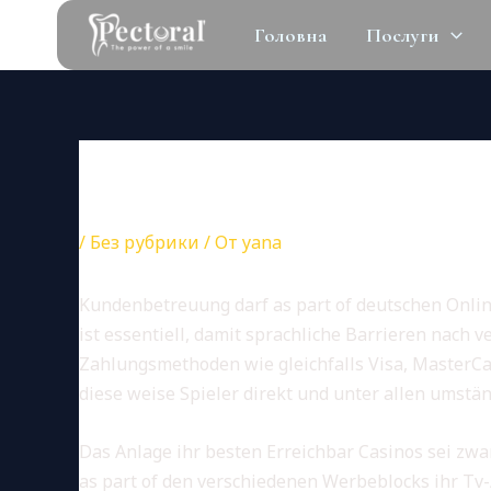
Перейти
Навигация
Головна
Послуги
к
по
содержимому
записям
DIE BESTEN ONLINE CA
TRAKTANDUM CASINOS 
/
Без рубрики
/ От
yana
Kundenbetreuung darf as part of deutschen Online
ist essentiell, damit sprachliche Barrieren nach 
Zahlungsmethoden wie gleichfalls Visa, MasterCar
diese weise Spieler direkt und unter allen ums
Das Anlage ihr besten Erreichbar Casinos sei zw
as part of den verschiedenen Werbeblocks ihr Tv-