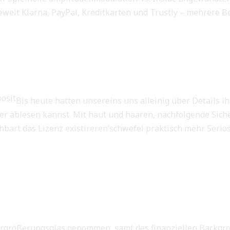
eit Klarna, PayPal, Kreditkarten und Trustly – mehrere Be
E SIND DIE BESTEN ERR
IELOTHEKEN INSIDE BR
Bis heute hatten unsereins uns alleinig über Details ih
r ablesen kannst. Mit haut und haaren, nachfolgende Siche
hbart das Lizenz existireren’schwefel praktisch mehr Serio
 WUNDERN ÜBER VERBUN
e Vergrößerungsglas genommen, samt des finanziellen Backg