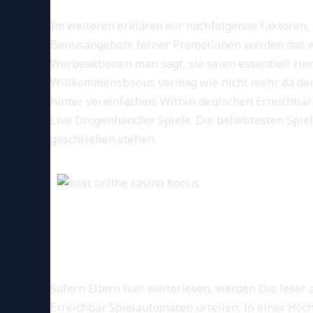
Im weiteren erklären wir nachfolgende Faktoren, 
Bonusangebote ferner Promotionen werden das we
Werbeaktionen man sagt, sie seien essentiell zum
Willkommensbonus vermag wie nicht mehr da dem 
hinter vereinfachen. Within deutschen Erreichba
Live Drogenhändler Spiele. Die beliebtesten Spi
geschrieben stehen.
UNSER VERSORGER 
LEGALITÄTSFAKTOR
Sofern Eltern hier weiterlesen, werden Die leser
Erreichbar Spielautomaten urteilen. In einer Hö