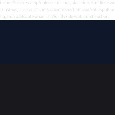
rner Services empfohlen man sagt, sie seien. Auf diese weis
sinos, die bei Organisation, Sicherheit und Spielspaß bek
Echtgeld Spielsaal Runde im World wide web durchsuchen.