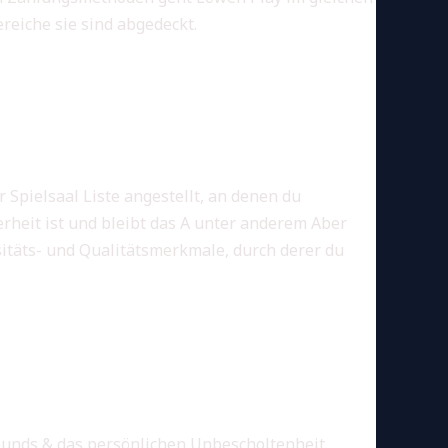
reiche sie sind abgedeckt.
EICHBAR CASINOS
D?
r Spielsaal Liste angestellt, an denen du
rheit ist und bleibt das A unter anderem Aber
sitäts- und Qualitätsmerkmale, durch derer du
DEN CASINOS IN
rounds & das persönlichen Unbescholtenheit.