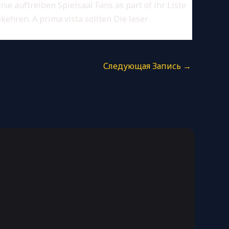
e auftreiben Spielsaal Fans as part of ihr Liste
ehren. A prima vista sollten Die leser
Следующая Запись
→