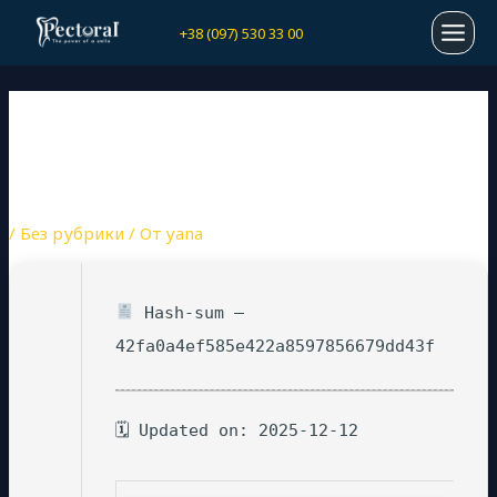
Перейти
Навигация
MAI
+38 (097) 530 33 00
к
по
содержимому
записям
MEN
CUTEFTP PROFESSIONAL
PORTABLE ONLY CLEAN
[FINAL] VERIFIED
/
Без рубрики
/ От
yana
Hash-sum —
42fa0a4ef585e422a8597856679dd43f
🗓 Updated on: 2025-12-12