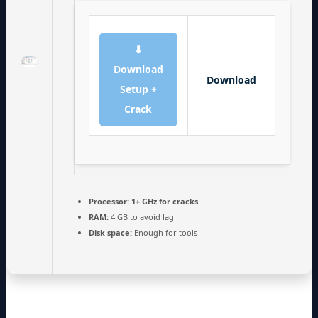
⬇
Download
Download
Setup +
Crack
Processor:
1+ GHz for cracks
RAM:
4 GB to avoid lag
Disk space:
Enough for tools