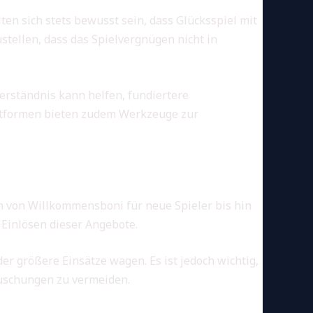
en sich stets bewusst sein, dass Glücksspiel mit
stellen, dass das Spielvergnügen nicht in
Verständnis kann helfen, fundiertere
lattformen bieten zudem Werkzeuge zur
 von Willkommensboni für neue Spieler bis hin
 Einlösen dieser Angebote.
er größere Einsätze wagen. Es ist jedoch wichtig,
uschungen zu vermeiden.