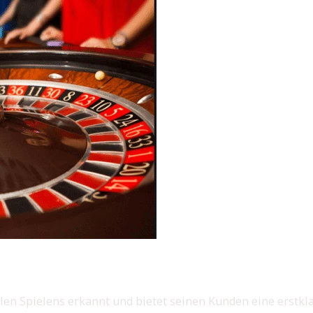
rleben
en Spielens erkannt und bietet seinen Kunden eine erstkla