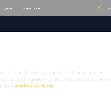
м
Ціни
Контакти
INNE EINE BRILLANTE GLÜC
n Glücksspiels
hungskraft auf Menschen ausgeübt. Die Spannung, die Aussi
 der heutigen digitalen Ära hat sich das Glücksspiel weiter
piel die
winshark casino app
.