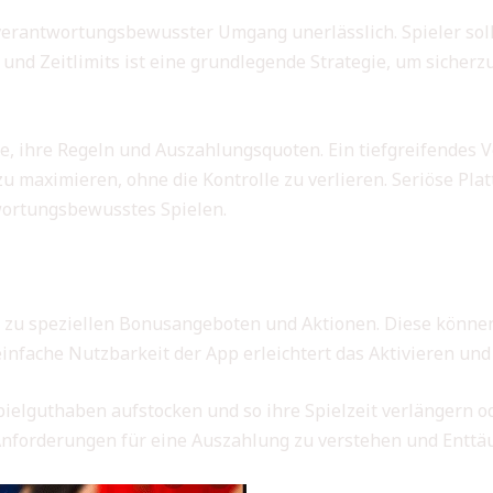
 verantwortungsbewusster Umgang unerlässlich. Spieler sollt
und Zeitlimits ist eine grundlegende Strategie, um sicherzu
le, ihre Regeln und Auszahlungsquoten. Ein tiefgreifendes 
zu maximieren, ohne die Kontrolle zu verlieren. Seriöse P
wortungsbewusstes Spielen.
n unterwegs
 zu speziellen Bonusangeboten und Aktionen. Diese können
nfache Nutzbarkeit der App erleichtert das Aktivieren und
ielguthaben aufstocken und so ihre Spielzeit verlängern od
nforderungen für eine Auszahlung zu verstehen und Enttä