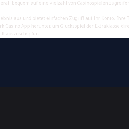
erall bequem auf eine Vielzahl von Casinospielen zugreifen
lebnis aus und bietet einfachen Zugriff auf Ihr Konto, Ihre
k Casino App herunter, um Glücksspiel der Extraklasse dir
oll auszuschöpfen.