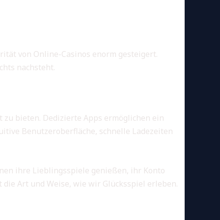
arität von Online-Casinos enorm gesteigert.
chts nachsteht.
zu bieten. Dedizierte Apps ermöglichen ein
tuitive Benutzeroberfläche, schnelle Ladezeiten
nen ihre Lieblingsspiele genießen, ihr Konto
 die Art und Weise, wie wir Glücksspiel erleben.