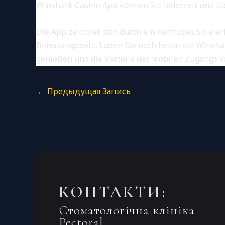
Winshark Casino App können Sie jederzeit und üb
Die App zeichnet sich durch ein nahtloses Spieler
Bonusangebote. Laden Sie noch heute die Winshar
genießen und die Vorteile des mobilen Zugangs v
←
Предыдущая Запись
КОНТАКТИ:
Стоматологічна клініка
Pectoral