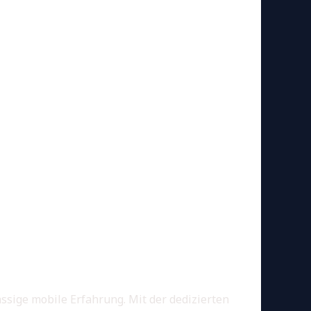
ssige mobile Erfahrung. Mit der dedizierten