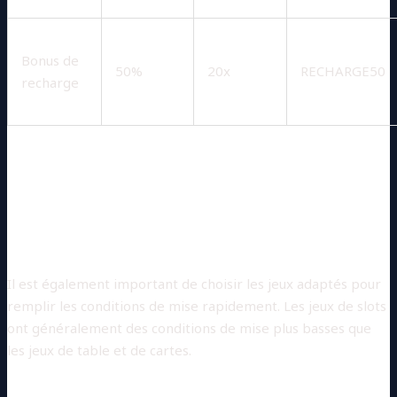
Bonus de
50%
20x
RECHARGE50
recharge
Déposer le Montant Optimal pour le
Bonus Maximum
Choisir les Jeux Adaptés pour Remplir
les Conditions de Mise Rapidement
Il est également important de choisir les jeux adaptés pour
remplir les conditions de mise rapidement. Les jeux de slots
ont généralement des conditions de mise plus basses que
les jeux de table et de cartes.