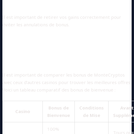
les Annulations de Bonus
Il est important de retirer vos gains correctement pour
éviter les annulations de bonus.
TABLEAU COMPARATIF DES
BONUS MONTECRYPTOS VS.
AUTRES CASINOS
Il est important de comparer les bonus de MonteCryptos
avec ceux d’autres casinos pour trouver les meilleures offres.
Voici un tableau comparatif des bonus de bienvenue :
Bonus de
Conditions
Avant
Casino
Bienvenue
de Mise
Suppléme
100%
Tours grat