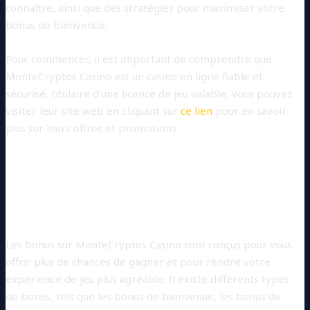
connaître, ainsi que des stratégies pour maximiser votre
bonus de bienvenue.
Pour commencer, il est important de comprendre que
MonteCryptos Casino est un casino en ligne fiable et
sécurisé, titulaire d’une licence de jeu valable. Vous pouvez
visiter leur site web en cliquant sur
ce lien
pour en savoir
plus sur leurs offres et promotions.
COMPRENDRE LES BONUS SUR
MONTECRYPTOS CASINO : LES
BASES
Les bonus sur MonteCryptos Casino sont conçus pour vous
offrir plus de chances de gagner et pour rendre votre
expérience de jeu plus agréable. Il existe différents types
de bonus, tels que les bonus de bienvenue, les bonus de