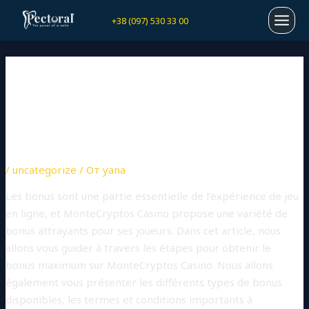
Перейти
Навигация
MAI
+38 (097) 530 33 00
к
по
содержимому
записям
MEN
COMMENT OBTENIR LE
BONUS MAXIMUM SUR
MONTECRYPTOS CASINO :
GUIDE COMPLET
/
uncategorize
/ От
yana
Les bonus sont une partie essentielle de l’expérience de jeu
en ligne, et MonteCryptos Casino propose une variété de
bonus attrayants pour ses joueurs. Dans cet article, nous
allons vous guider à travers les étapes pour obtenir le
bonus maximum sur MonteCryptos Casino. Nous allons
également vous présenter les différents types de bonus
disponibles, les termes et conditions importants à