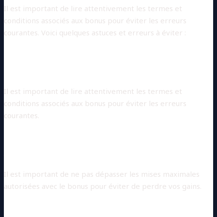
Il est important de lire attentivement les termes et
conditions associés aux bonus pour éviter les erreurs
courantes. Voici quelques astuces et erreurs à éviter :
Lire Attentivement les Termes et
Conditions (Encore!)
Il est important de lire attentivement les termes et
conditions associés aux bonus pour éviter les erreurs
courantes.
Ne Pas Dépasser les Mises Maximales
Autorisées avec le Bonus
Il est important de ne pas dépasser les mises maximales
autorisées avec le bonus pour éviter de perdre vos gains.
Retirer Vos Gains Correctement : Évitez