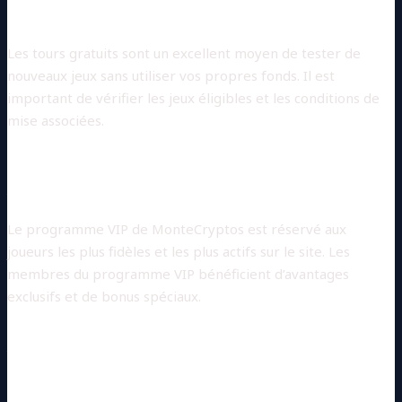
de Tester de Nouveaux Jeux
Les tours gratuits sont un excellent moyen de tester de
nouveaux jeux sans utiliser vos propres fonds. Il est
important de vérifier les jeux éligibles et les conditions de
mise associées.
Le Programme VIP de MonteCryptos :
Avantages Exclusifs et Bonus Spéciaux
Le programme VIP de MonteCryptos est réservé aux
joueurs les plus fidèles et les plus actifs sur le site. Les
membres du programme VIP bénéficient d’avantages
exclusifs et de bonus spéciaux.
ASTUCES ET ERREURS À ÉVITER
POUR OPTIMISER VOS BONUS