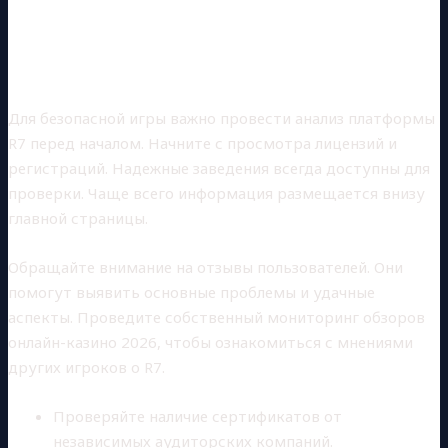
ПРОВЕРКА НАДЕЖНОСТИ
КАЗИНО R7: КАК ИЗБЕЖАТЬ
МОШЕННИЧЕСТВА
Для безопасной игры важно провести анализ платформы
R7 перед началом. Начните с просмотра лицензий и
регистраций. Надежные заведения всегда доступны для
проверки. Чаще всего информация размещается внизу
главной страницы.
Обращайте внимание на отзывы пользователей. Они
помогут выявить основные проблемы и удачные
аспекты. Проведите собственный мониторинг обзоров
онлайн-казино 2026, чтобы ознакомиться с мнениями
других игроков о R7.
Проверяйте наличие сертификатов от
независимых аудиторских компаний.