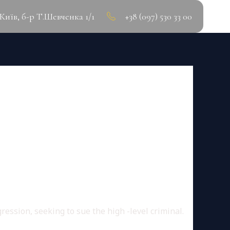
.Київ, б-р Т.Шевченка 1/1
+38 (097) 530 33 00
OAD
gression, seeking to sue the high -level criminal.