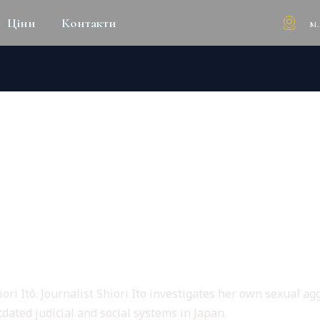
м
Ціни
Контакти
025 ONLINE MAGNET DOW𝚗L
iori Itô. Journalist Shiori Ito investigates her own sexual ag
dated judicial and social systems in Japan.