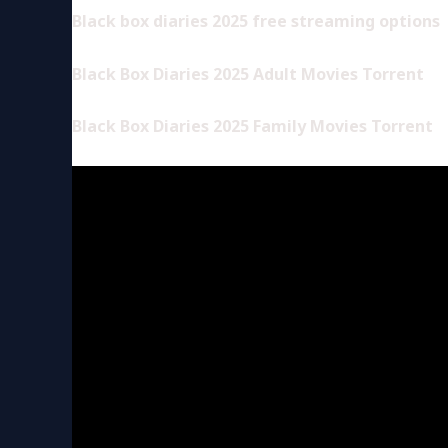
Black box diaries 2025 free streaming options
Black Box Diaries 2025 Adult Movies Torrent
Black Box Diaries 2025 Family Movies Torrent