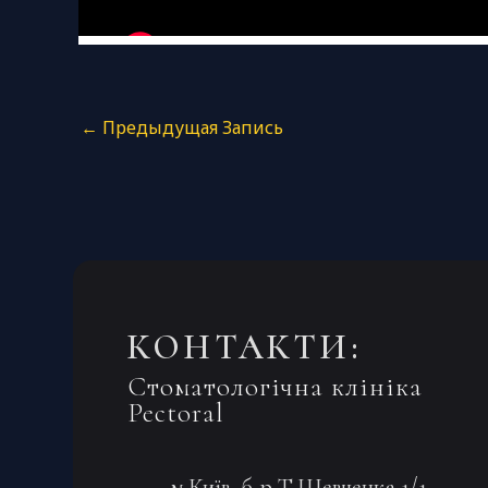
←
Предыдущая Запись
КОНТАКТИ:
Стоматологічна клініка
Pectoral
м.Київ, б-р Т.Шевченка 1/1