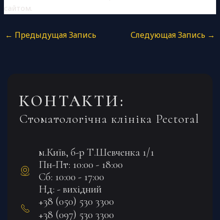
сайтом.
←
Предыдущая Запись
Следующая Запись
→
КОНТАКТИ:
Стоматологічна клініка Pectoral
м.Київ, б-р Т.Шевченка 1/1
Пн-Пт: 10:00 - 18:00
Сб: 10:00 - 17:00
Нд: - вихідний
+38 (050) 530 3300
+38 (097) 530 3300