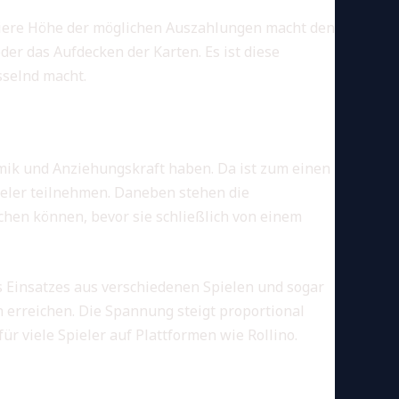
chiere Höhe der möglichen Auszahlungen macht den
er das Aufdecken der Karten. Es ist diese
sselnd macht.
amik und Anziehungskraft haben. Da ist zum einen
pieler teilnehmen. Daneben stehen die
chen können, bevor sie schließlich von einem
s Einsatzes aus verschiedenen Spielen und sogar
n erreichen. Die Spannung steigt proportional
r viele Spieler auf Plattformen wie Rollino.