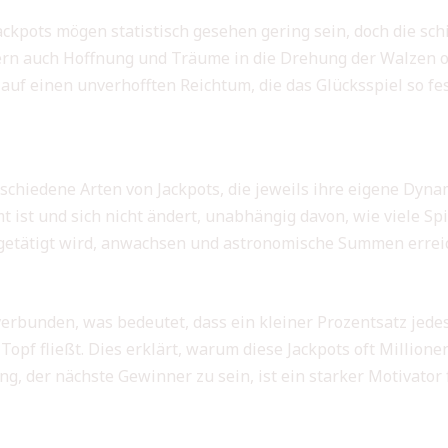
ackpots mögen statistisch gesehen gering sein, doch die s
ndern auch Hoffnung und Träume in die Drehung der Walzen od
auf einen unverhofften Reichtum, die das Glücksspiel so fe
-Glücksspiel
rschiedene Arten von Jackpots, die jeweils ihre eigene Dyn
t ist und sich nicht ändert, unabhängig davon, wie viele S
r getätigt wird, anwachsen und astronomische Summen errei
verbunden, was bedeutet, dass ein kleiner Prozentsatz jede
pf fließt. Dies erklärt, warum diese Jackpots oft Millione
 der nächste Gewinner zu sein, ist ein starker Motivator fü
hrer Gewinnchancen