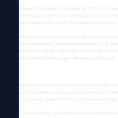
Obwohl Glück eine entscheidende Rolle beim Gewin
Erfahrung zu optimieren und möglicherweise ihr
wahrscheinlicher macht. Ein tieferes Verständnis 
Die Auswahl von Spielen mit einer höheren Auszah
direkt beeinflusst, bedeutet ein höherer RTP, dass
Einsätze zu tätigen, wenn dies von den Spielregeln
spezifischen Bedingungen des jeweiligen Spiels.
Die Psychologie hinter dem 
Das Streben nach einem Jackpot ist tief in der m
auf zu verändern, ist unglaublich verlockend. Die
einzugehen, in der Hoffnung auf eine extrem luk
Soziale Faktoren spielen ebenfalls eine Rolle. B