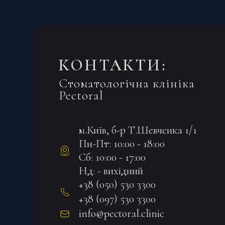
КОНТАКТИ:
Стоматологічна клініка
Pectoral
м.Київ, б-р Т.Шевченка 1/1
Пн-Пт: 10:00 - 18:00
Сб: 10:00 - 17:00
Нд: - вихідний
+38 (050) 530 3300
+38 (097) 530 3300
info@pectoral.clinic