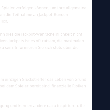
e Spieler verfolgen können, um ihre allgemeine
rum die Teilnahme an Jackpot-Runden
lich.
nn dies die Jackpot-Wahrscheinlichkeit nicht
iven Jackpots ist es oft ratsam, die maximalen
u sein. Informieren Sie sich stets über die
nem einzigen Glückstreffer das Leben von Grund
i dem Spieler bereit sind, finanzielle Risiken
egung und können andere dazu inspirieren, ihr