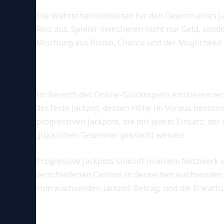
Die Wahrscheinlichkeiten für den Gewinn eines J
Reiz aus. Spieler investieren nicht nur Geld, so
Mischung aus Risiko, Chance und der Möglichkeit 
Arten von Jackpots im Online
Im Bereich des Online-Glücksspiels existieren ve
der feste Jackpot, dessen Höhe im Voraus bestimm
progressiven Jackpots, die mit jedem Einsatz, de
glücklichen Gewinner geknackt werden.
Progressive Jackpots sind oft in einem Netzwerk 
verschiedenen Casinos in denselben wachsenden To
zum wachsenden Jackpot-Betrag, und die Erwartung,
Strategien zur Steigerung I