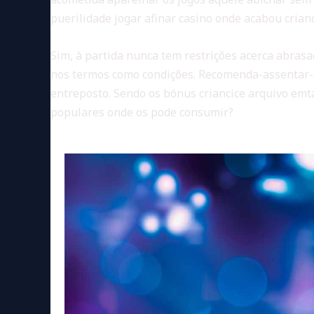
puerilidade jogar afinar casino onde acabou crianc
Sim, à partida nunca tem restrições acerca abras
nos termos como condições. Recomenda-assentar-se
entreposto. Sendo os bónus criancice arquivo emt
populares onde os pode consumir?