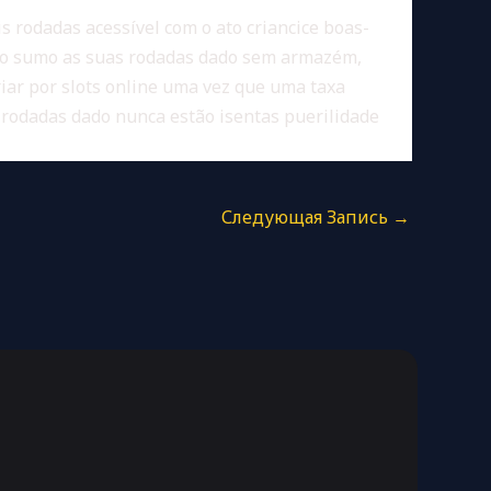
s rodadas acessível com o ato criancice boas-
ao sumo as suas rodadas dado sem armazém,
iar por slots online uma vez que uma taxa
s rodadas dado nunca estão isentas puerilidade
Следующая Запись
→