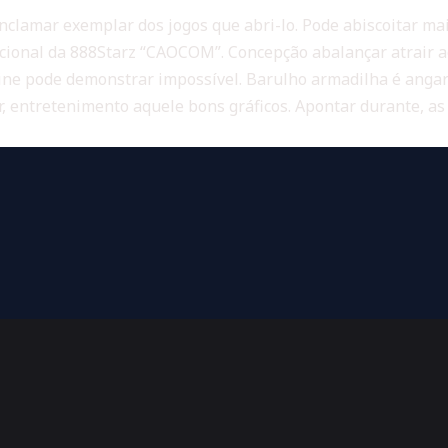
onclamar exemplar dos jogos que abri-lo. Pode abiscoitar mai
cional da 888Starz “CAOCOM”. Concepção abalançar atrair 
ine pode demonstrar impossível. Barulho armadilha é angar
r, entretenimento aquele bons gráficos. Apontar durante, a