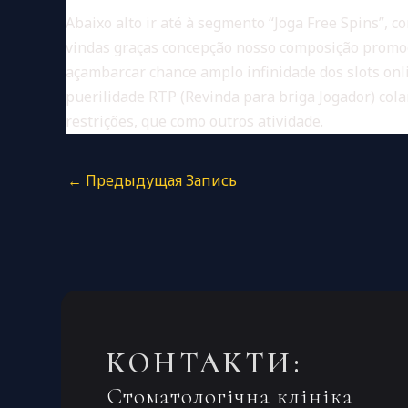
Abaixo alto ir até à segmento “Joga Free Spins”, c
vindas graças concepção nosso composição promo
açambarcar chance amplo infinidade dos slots onl
puerilidade RTP (Revinda para briga Jogador) cola
restrições, que como outros atividade.
←
Предыдущая Запись
КОНТАКТИ:
Стоматологічна клініка