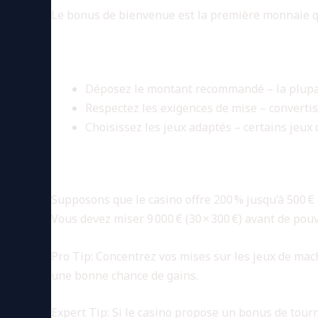
Le bonus de bienvenue est la première monnaie que 
Étapes pour maximiser le bo
Déposez le montant recommandé – la plupar
Respectez les exigences de mise – convertis
Choisissez les jeux adaptés – certains jeux 
Exemple concret
Supposons que le casino offre 200 % jusqu’à 500 € 
Vous devez miser 9 000 € (30 × 300 €) avant de pouvo
Pro Tip: Concentrez vos mises sur les jeux de mac
une bonne chance de gains.
Expert Tip: Si le casino propose un bonus de tourn