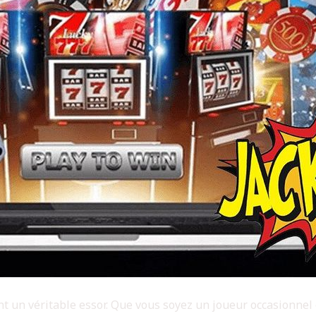
 un véritable essor. Que vous soyez un joueur occasionnel o