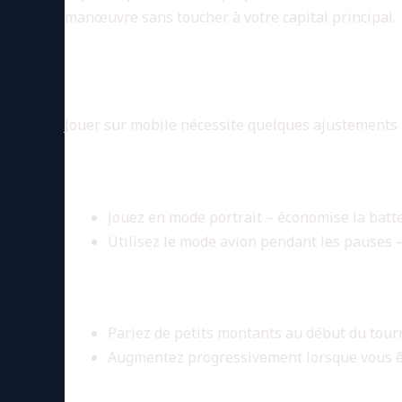
manœuvre sans toucher à votre capital principal.
4. TECHNIQUES DE 
Jouer sur mobile nécessite quelques ajustements 
Gestion du temps et de la ba
Jouez en mode portrait – économise la batter
Utilisez le mode avion pendant les pauses – 
Optimisation des mises
Pariez de petits montants au début du tour
Augmentez progressivement lorsque vous ête