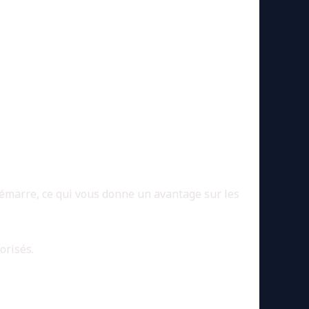
 démarre, ce qui vous donne un avantage sur les
orisés.
 DU COMPARATEUR DE