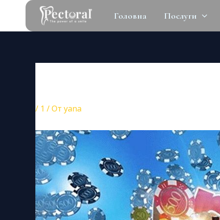
Перейти
Навигация
Головна
Послуги
к
по
содержимому
записям
6 STRATÉGIES GAGNANT
LIGNE SUR MOBILE À L
/
1
/ От
yana