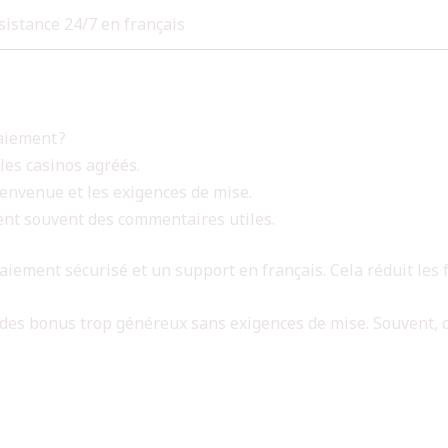
sistance 24/7 en français
teur
aiement ?
les casinos agréés.
ienvenue et les exigences de mise.
ssent souvent des commentaires utiles.
paiement sécurisé et un support en français. Cela réduit les 
des bonus trop généreux sans exigences de mise. Souvent, c
E BONUS DE BIENVENUE 