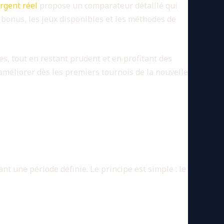
argent réel
propose un comparateur détaillé qui
 bonus, les jeux disponibles et les méthodes de
es, tout en restant prudent et en profitant des
améliorer dès les premiers tournois de la nouvelle
URQUOI ILS
t une période définie. Le principe est simple : le