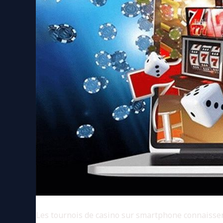
Les tournois de casino sur smartphone connaissent