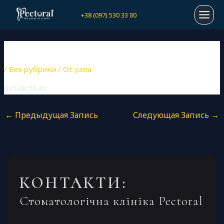
Перейти
Навигация
MAI
+38 (097) 530 33 00
к
по
содержимому
записям
MEN
0X538CF840
/
Без рубрики
/ От
yana
0x538cf840
←
Предыдущая Запись
Следующая Запись
→
КОНТАКТИ:
Стоматологічна клініка Pectoral