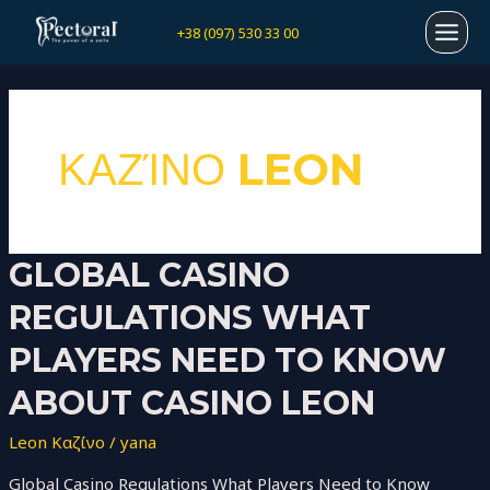
Перейти
MAI
+38 (097) 530 33 00
к
содержимому
MEN
ΚΑΖΊΝΟ LEON
Global
GLOBAL CASINO
Casino
REGULATIONS WHAT
Regulations
What
PLAYERS NEED TO KNOW
Players
ABOUT CASINO LEON
Need
to
Leon Καζίνο
/
yana
Know
Global Casino Regulations What Players Need to Know
About